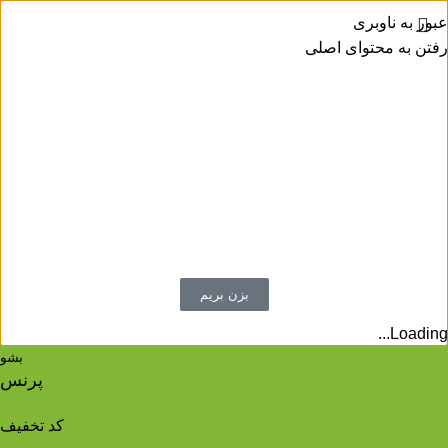
عبور به ناوبری
رفتن به محتوای اصلی
اینستاگرام پرنس شو
معرفی محصولات
کد تخفیف محصولات و تخفیفات روزانه
پیگیری سفارشات ثبت شده
بسته بندی سفارشات و ...
بزن بریم
Loading...
بشو
پرنس
کد تخفیف