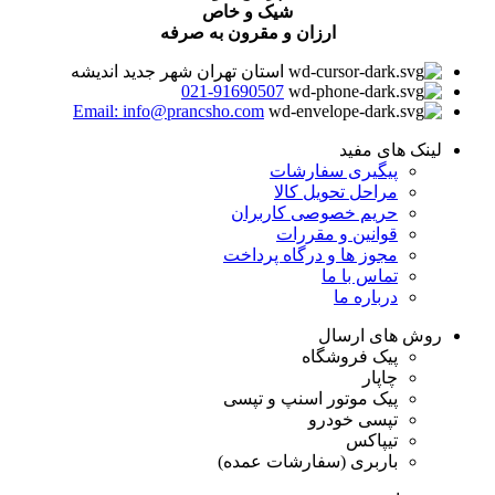
شیک و خاص
ارزان و مقرون به صرفه
استان تهران شهر جدید اندیشه
021-91690507
Email: info@prancsho.com
لینک های مفید
پیگیری سفارشات
مراحل تحویل کالا
حریم خصوصی کاربران
قوانین و مقررات
مجوز ها و درگاه پرداخت
تماس با ما
درباره ما
روش های ارسال
پیک فروشگاه
چاپار
پیک موتور اسنپ و تپسی
تپسی خودرو
تیپاکس
باربری (سفارشات عمده)