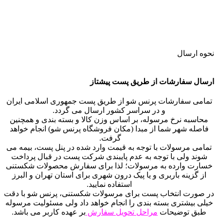
محصول شامل یک عدد جا عودی آبشاری طرح کله اسب و دو عدد
عود آبشاری مخروطی می باشد.
ارتفاع جا عودی 13 سانتی متر
نحوه ارسال
ارسال سفارشات از طریق پست پیشتاز
تمامی سفارشات پرنس شو از طریق پست جمهوری اسلامی ایران
و در سراسر کشور ارسال می گردد.
محاسبه نرخ مرسوله، بر اساس وزن کالا و بسته بندی و همچنین
فاصله شهر شما از مبدا (مکان فروشگاه پرنس شو) انجام خواهد
گرفت.
تمامی مرسولات با توجه به قیمت وارد شده در پنل پست، بیمه می
شوند ولی با توجه به عدم پایبندی شرکت پست در قبال پرداخت
خسارت وارده به مرسولات؛ لذا برای سفارش محصولات شکستنی
از گزینه باربری و یا پیک درون شهری برای استان تهران و البرز
استفاده نمایید.
در صورت انتخاب پست برای مرسولات شکستنی، پرنس شو با دقت
خیلی بیشتری بسته بندی را انجام خواهد داد ولی مسئولیت مرسوله
طبق توضیحات
مراحل تحویل سفارش
بر عهده کاربر می باشد.