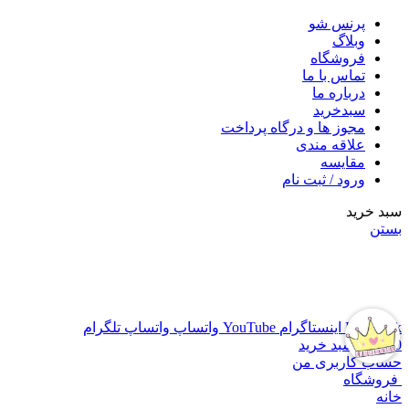
پرنس شو
وبلاگ
فروشگاه
تماس با ما
درباره ما
سبدخرید
مجوز ها و درگاه پرداخت
علاقه مندی
مقایسه
ورود / ثبت نام
سبد خرید
بستن
قیمت ها در حال به روز رسانی می باشد، برای اطلاع از موجودی
محصول و به روز بودن قیمت ها با شماره 09309682495 تماس
حاصل فرمایید
Facebook
اینستاگرام
YouTube
واتساپ
واتساپ
تلگرام
0
موارد
سبد خرید
حساب کاربری من
فروشگاه
خانه