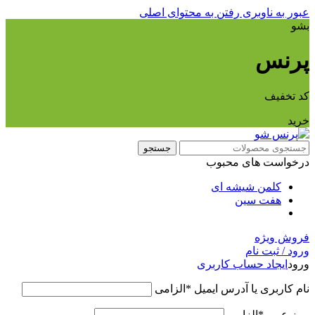
عبور به ناوبری
رفتن به محتوای اصلی
بشو
پرنس
کد تخفیف
خرید
جستجو
درخواست های محبوب
کلمن شیشه ای
هفت سین
فروش ویژه
ورود / ثبت نام
ورود
ایجاد حساب کاربری
نام کاربری یا آدرس ایمیل
*
الزامی
رمز عبور
*
الزامی