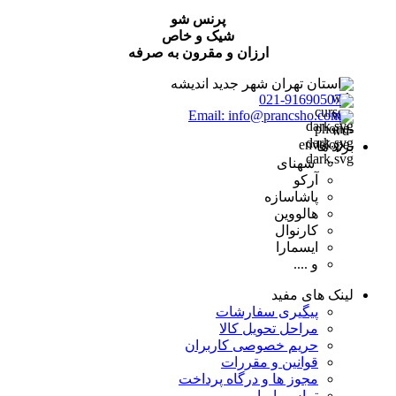
پرنس شو
شیک و خاص
ارزان و مقرون به صرفه
استان تهران شهر جدید اندیشه
021-91690507
Email: info@prancsho.com
برند ها
شهنای
آرکو
پاشاسازه
هالووین
کارنوال
ایسمارا
و ....
لینک های مفید
پیگیری سفارشات
مراحل تحویل کالا
حریم خصوصی کاربران
قوانین و مقررات
مجوز ها و درگاه پرداخت
تماس با ما