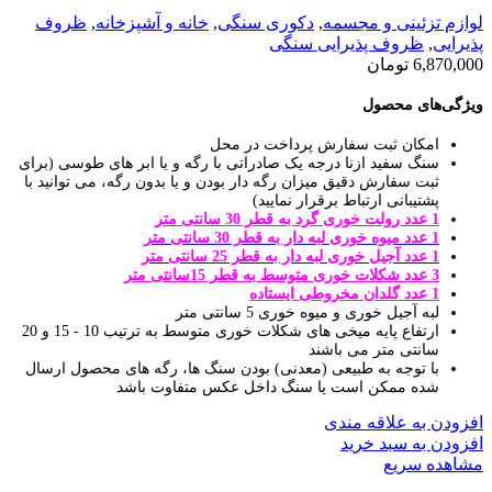
لوازم تزئینی و مجسمه
,
دکوری سنگی
,
خانه و آشپزخانه
,
ظروف
پذیرایی
,
ظروف پذیرایی سنگی
6,870,000
تومان
ویژگی‌های محصول
امکان ثبت سفارش پرداخت در محل
سنگ سفید ازنا درجه یک صادراتی با رگه و یا ابر های طوسی (برای
ثبت سفارش دقیق میزان رگه دار بودن و یا بدون رگه، می توانید با
پشتیبانی ارتباط برقرار نمایید)
1 عدد رولت خوری گرد به قطر 30 سانتی متر
1 عدد میوه خوری لبه دار به قطر 30 سانتی متر
1 عدد آجیل خوری لبه دار به قطر 25 سانتی متر
3 عدد شکلات خوری متوسط به قطر 15سانتی متر
1 عدد گلدان مخروطی ایستاده
لبه آجیل خوری و میوه خوری 5 سانتی متر
ارتفاع پایه میخی های شکلات خوری متوسط به ترتیب 10 - 15 و 20
سانتی متر می باشند
با توجه به طبیعی (معدنی) بودن سنگ ها، رگه های محصول ارسال
شده ممکن است یا سنگ داخل عکس متفاوت باشد
افزودن به علاقه مندی
افزودن به سبد خرید
مشاهده سریع