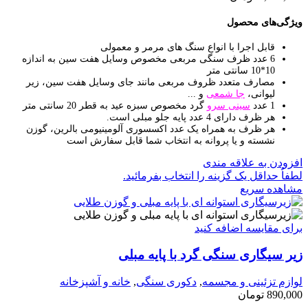
ویژگی‌های محصول
قابل اجرا با انواع سنگ های مرمر و معمولی
6 عدد ظرف سنگی مربعی مخصوص وسایل هفت سین به اندازه
10*10 سانتی متر
مصارف متعدد ظروف مربعی مانند جای وسایل هفت سین، زیر
لیوانی،
جا شمعی
و ...
1 عدد
سینی سرو
گرد مخصوص سبزه عید به قطر 20 سانتی متر
هر ظرف دارای 4 عدد پایه جلو مبلی است.
هر ظرف به همراه یک عدد اکسسوری آلومینیومی بالرین، گوزن
نشسته و یا پروانه به انتخاب شما قابل سفارش است
افزودن به علاقه مندی
لطفاٌ حداقل یک گزینه را انتخاب بفرمائید.
مشاهده سریع
برای مقایسه اضافه کنید
زیر سیگاری سنگی گرد با پایه مبلی
لوازم تزئینی و مجسمه
,
دکوری سنگی
,
خانه و آشپزخانه
890,000
تومان