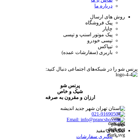
درباره ما
روش های ارسال
پیک فروشگاه
چاپار
پیک موتور اسنپ و تپسی
تپسی خودرو
تیپاکس
باربری (سفارشات عمده)
پرنس شو را در شبکه‌های اجتماعی دنبال کنید:
پرنس شو
شیک و خاص
ارزان و مقرون به صرفه
استان تهران شهر جدید اندیشه
021-91690507
Email: info@prancsho.com
لینک های مفید
پیگیری سفارشات