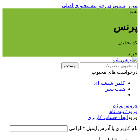
عبور به ناوبری
رفتن به محتوای اصلی
بشو
پرنس
کد تخفیف
خرید
جستجو
درخواست های محبوب
کلمن شیشه ای
هفت سین
فروش ویژه
ورود / ثبت نام
ورود
ایجاد حساب کاربری
نام کاربری یا آدرس ایمیل
*
الزامی
رمز عبور
*
الزامی