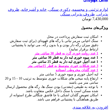
لوازم تزئینی و مجسمه
,
دکوری سنگی
,
خانه و آشپزخانه
,
ظروف
پذیرایی
,
ظروف پذیرایی سنگی
7,430,000
تومان
ویژگی‌های محصول
امکان ثبت سفارش پرداخت در محل
سنگ اعیانی مرمر نباتی با رگه های قهوه‌ای (برای ثبت سفارش
دقیق میزان رگه دار بودن و یا بدون رگه، می توانید با پشتیبانی
ارتباط برقرار نمایید)
1 عدد رولت خوری گرد به قطر 30 سانتی متر
1 عدد میوه خوری لبه دار به قطر 30 سانتی متر
1 عدد آجیل خوری لبه دار به قطر 25 سانتی متر
3 عدد شکلات خوری متوسط به قطر 15سانتی متر
1 عدد گلدان مخروطی ایستاده
لبه آجیل خوری و میوه خوری 5 سانتی متر
ارتفاع پایه میخی های شکلات خوری متوسط به ترتیب 10 - 15 و 20
سانتی متر می باشند
با توجه به طبیعی (معدنی) بودن سنگ ها، رگه های محصول ارسال
شده ممکن است یا سنگ داخل عکس متفاوت باشد.
امکان تعویض گلدان اشکی با جا قاشق چنگالی طرح استوانه از
طریق هماهنگی با پشتیبانی فراهم می باشد.
افزودن به علاقه مندی