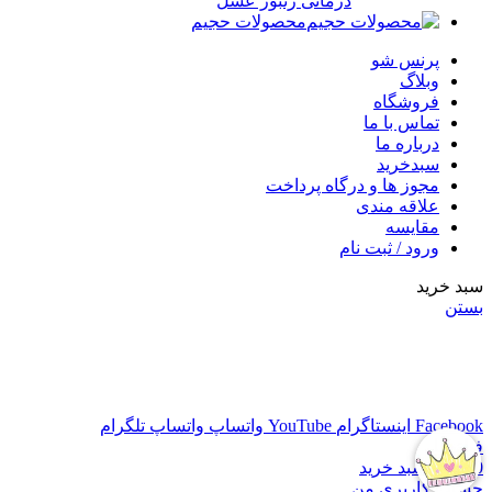
درمانی زنبور عسل
محصولات حجیم
پرنس شو
وبلاگ
فروشگاه
تماس با ما
درباره ما
سبدخرید
مجوز ها و درگاه پرداخت
علاقه مندی
مقایسه
ورود / ثبت نام
سبد خرید
بستن
قیمت ها در حال به روز رسانی می باشد، برای اطلاع از موجودی
محصول و به روز بودن قیمت ها با شماره 09309682495 تماس
حاصل فرمایید
Facebook
اینستاگرام
YouTube
واتساپ
واتساپ
تلگرام
فیلترها
0
موارد
سبد خرید
حساب کاربری من