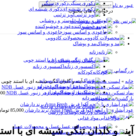
دکوری سنگی
جستجو
عبور به ناوبری
رفتن به محتوای اصلی
دکوری شیشه ای
درخواست های محبوب
آویز تزئینی
لوستر و روشنایی
کلمن شیشه ای
عود و خوشبوکننده
هفت سین
جاعودی و اسانس سوز
محصولات کادوویی
مد و پوشاک
زنانه
پوشاک زنانه
اکسسوری زنانه
بزرگنمایی تصویر
کودکانه
پوشاک پسرانه
خانه
»
لیست محصولات
»
آینه و گلدان تنگی شیشه ای با استند چوبی
پوشاک دخترانه
پوشاک نوزاد
پماد تسکین دهنده درد مفاصل و ضد التهاب زهر زنبور عسل NDB
000
مردانه
بازگشت به محصولات
پوشاک مردانه
عود آبشاری با رایحه آکوا فرش Aqua Fresh برند دارشان
85,000
توما
پوشاک ورزشی
مواد غذایی
عسل و محصولات عسل
آینه و گلدان تنگی شیشه ای با است
پزشکی و سلامت