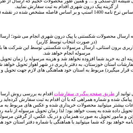
ایی شیشه ای-سنگی و … و همین طور محصولات حجیم که ارسال از 
از گزینه پیک درون شهری اقدام به ثبت سفارش نمایید.
قشه (بر حسب کیلومتر) انجام خواهد شد.
برز که ارسال محصولات شکستنی با پیک درون شهری انجام می شود؛ ا
(در صورت انتخاب توسط کاربر)
ربری برون استانی، ارسال مرسولات شکستنی توسط این شرکت ها با 
مرسوله انجام خواهد شد.
نه ای به خرید شما افزوده نخواهد شد و هزینه مرسوله را زمان تحوی
شات استان خوزستان، به دفتر باربری در شهر اهواز تحویل خواهد شد
قرار میگیرد) مربوط به استان خود هماهنگی های لازم جهت تحویل و ی
وانید از
طریق صفحه پیگیری سفارشات
اقدام به بررسی روش ارسال و
یامک شده و شماره همراهی که با آن اقدام به ثبت سفارش کرده‌اید ر
ت بیشتر میتوانید محصولات خریداری شده و عکس های مربوط به مرس
ل داده شده به پست خواهد بود؛ لذا زمان تحویل مرسوله از نامه رس
ن و مامور تحویل به صورت همزمان و در یک عکس، از گرفتن مرسوله 
خواهد بود که شما میتوانید با هماهنگی با شماره دفتر استان خود هم