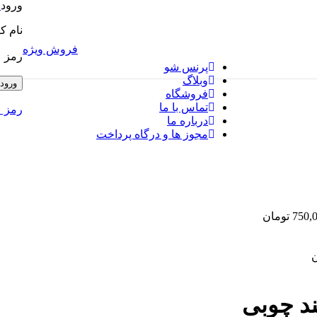
ورود
ا
نام ک
فروش ویژه
رمز 
پرنس شو
وبلاگ
ورود
فروشگاه
تماس با ما
رمز ع
درباره ما
مجوز ها و درگاه پرداخت
750,
تومان
ن
ند چوبی