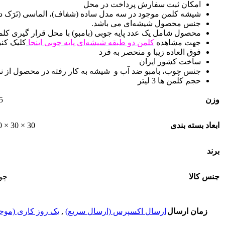
امکان ثبت سفارش پرداخت در محل
شیشه کلمن موجود در سه مدل ساده (شفاف)، الماسی (تَرَک دار
جنس محصول شیشه‌ای می باشد.
محصول شامل یک عدد پایه جوبی (بامبو) با محل قرار گیری ک
جهت مشاهده
کلمن دو طبقه شیشه‌ای پایه چوبی اینجا
کلیک کنی
فوق العاده زیبا و منحصر به فرد
ساخت کشور ایران
جنس چوب، بامبو ضد آب و شیشه به کار رفته در محصول از نو
حجم کلمن ها 3 لیتر
وزن
2.5 
ابعاد بسته بندی
30 × 30 × 30 سانتیمتر
برند
جنس کالا
چو
زمان ارسال
ارسال اکسپرس (ارسال سریع)
,
یک روز کاری (موجود