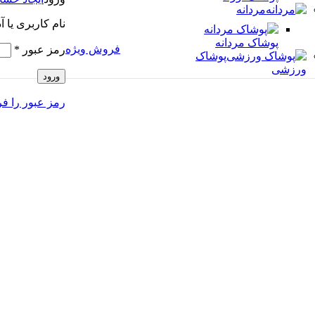
مردانه
مت ها با شماره 09309682495 تماس حاصل فرمایید
نام کاربری یا 
پوشاک مردانه
فروش ویژه
رمز عبور
*
پوشاک
ورزشی
ورود
رمز عبور را ف