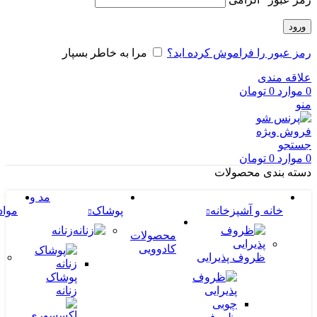
ورود
رمز عبور را فراموش کرده اید؟
مرا به خاطر بسپار
علاقه مندی
0
موارد
0
تومان
منو
فروش ویژه
جستجو
0
موارد
0
تومان
دسته بندی محصولات
مد و
خانه و آشپزخانه
پوشاک
مواد
زنانه
محصولات
کادوویی
ظروف پذیرایی
پوشاک
زنانه