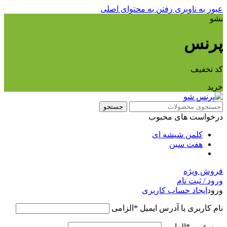
عبور به ناوبری
رفتن به محتوای اصلی
بشو
پرنس
کد تخفیف
خرید
جستجو
درخواست های محبوب
کلمن شیشه ای
هفت سین
فروش ویژه
ورود / ثبت نام
ورود
ایجاد حساب کاربری
نام کاربری یا آدرس ایمیل
*
الزامی
رمز عبور
*
الزامی