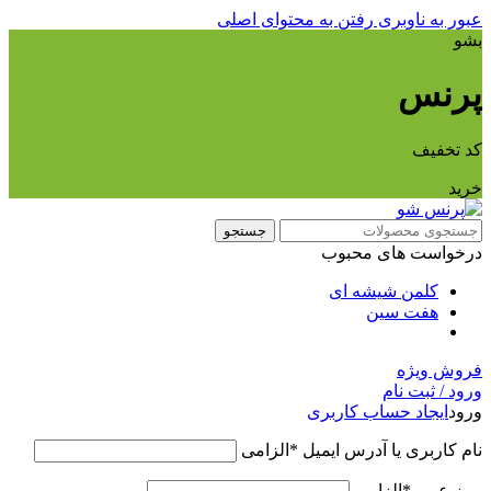
عبور به ناوبری
رفتن به محتوای اصلی
بشو
پرنس
کد تخفیف
خرید
جستجو
درخواست های محبوب
کلمن شیشه ای
هفت سین
فروش ویژه
ورود / ثبت نام
ورود
ایجاد حساب کاربری
نام کاربری یا آدرس ایمیل
*
الزامی
رمز عبور
*
الزامی