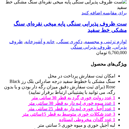
برای مقایسه اضافه کنید
ست ظروف پذیرایی سنگی پایه میخی نقره‌ای سنگ
مشکی خط سفید
لوازم تزئینی و مجسمه
,
دکوری سنگی
,
خانه و آشپزخانه
,
ظروف
پذیرایی
,
ظروف پذیرایی سنگی
6,760,000
تومان
ویژگی‌های محصول
امکان ثبت سفارش پرداخت در محل
سنگ مشکی با خطوط سفید درجه صادراتی بلک رز Black
Rose (برای ثبت سفارش دقیق میزان رگه دار بودن و یا بدون
رگه، می توانید با پشتیبانی ارتباط برقرار نمایید)
1 عدد رولت خوری گرد به قطر 30 سانتی متر
1 عدد میوه خوری لبه دار به قطر 30 سانتی متر
1 عدد آجیل خوری لبه دار به قطر 25 سانتی متر
3 عدد شکلات خوری متوسط به قطر 15سانتی متر
1 عدد گلدان مخروطی ایستاده
لبه آجیل خوری و میوه خوری 5 سانتی متر