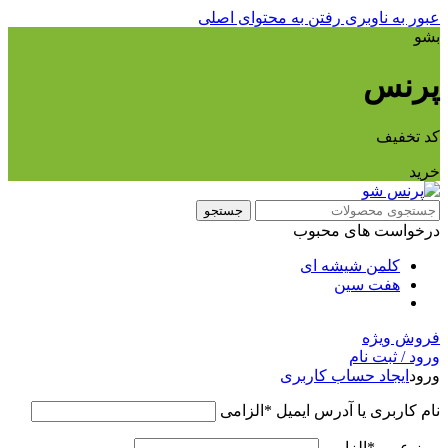
عبور به ناوبری
رفتن به محتوای اصلی
بشو
پرنس
کد تخفیف
خرید
جستجو
درخواست های محبوب
کلمن شیشه ای
هفت سین
فروش ویژه
ورود / ثبت نام
ورود
ایجاد حساب کاربری
نام کاربری یا آدرس ایمیل
*
الزامی
رمز عبور
*
الزامی