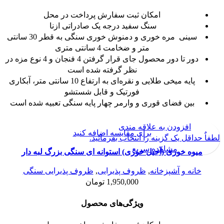
امکان ثبت سفارش پرداخت در محل
سنگ سفید درجه یک صادراتی ازنا
سینی مره خوری و دمنوش خوری سنگی به قطر 30 سانتی
متر و ضخامت 4 سانتی متری
دور تا دور محصول جای قرار گرفتن 4 فنجان و 4 نوع مزه در
نظر گرفته شده است
پایه میخی طلایی و نقره‌ای به ارتفاع 10 سانتی متر، آبکاری
فورتیک و قابل شستشو
بین فضای قوری و وارمر چهار پایه سنگی تعبیه شده است
افزودن به علاقه مندی
برای مقایسه اضافه کنید
لطفاٌ حداقل یک گزینه را انتخاب بفرمائید.
مشاهده سریع
میوه خوری (آجیل خوری) استوانه ای سنگی بزرگ لبه دار
خانه و آشپزخانه
,
ظروف پذیرایی
,
ظروف پذیرایی سنگی
1,950,000
تومان
ویژگی‌های محصول