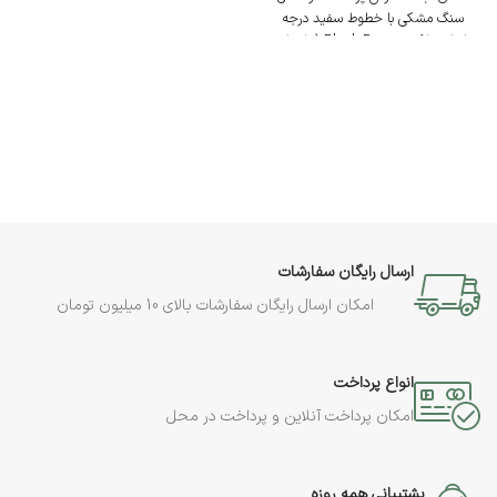
سنگ مشکی با خطوط سفید درجه
به قطر 30 سانتی متر و ضخامت 4
صادراتی بلک رز Black Rose (برای ثبت
سانتی متری
سفارش دقیق میزان رگه دار بودن و یا
دور تا دور محصول جای قرار گرفتن 4
بدون رگه، می توانید با پشتیبانی ارتباط
فنجان و 4 نوع مزه در نظر گرفته شده
برقرار نمایید)
است
1 عدد رولت خوری گرد به قطر 30 سانتی
پایه میخی طلایی و نقره‌ای به ارتفاع 10
متر
سانتی متر، آبکاری فورتیک و قابل
1 عدد میوه خوری لبه دار به قطر 30
شستشو
سانتی متر
بین فضای قوری و وارمر چهار پایه سنگی
1 عدد آجیل خوری لبه دار به قطر 25
تعبیه شده است
سانتی متر
3 عدد شکلات خوری متوسط به قطر
ارسال رایگان سفارشات
15سانتی متر
امکان ارسال رایگان سفارشات بالای 10 میلیون تومان
1 عدد گلدان مخروطی ایستاده
لبه آجیل خوری و میوه خوری 5 سانتی
متر
ارتفاع پایه میخی های شکلات خوری
انواع پرداخت
متوسط به ترتیب 10 - 15 و 20 سانتی
امکان پرداخت آنلاین و پرداخت در محل
متر می باشند
با توجه به طبیعی (معدنی) بودن سنگ
ها، رگه های محصول ارسال شده ممکن
است یا سنگ داخل عکس متفاوت باشد
پشتیبانی همه روزه