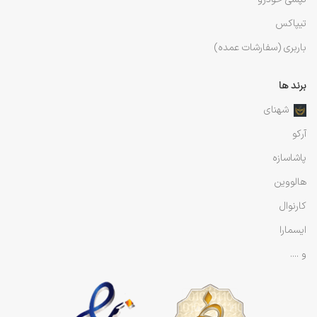
تیپاکس
باربری (سفارشات عمده)
برند ها
شهنای
آرکو
پاشاسازه
هالووین
کارنوال
ایسمارا
و ....