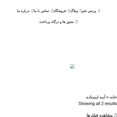
دسته بندی محصولات
پرنس شو
وبلاگ
فروشگاه
تماس با ما
درباره ما
مجوز ها و درگاه پرداخت
آینه ایستاده
دسته بندی ها
پزشکی و سلامت
1 محصولات
خانه و آشپزخانه
447 محصول
محصولات حجیم
6 محصول
محصولات کادوویی
33 محصول
مد و پوشاک
73 محصول
مواد غذایی
18 محصول
خانه
»
آینه ایستاده
Showing all 2 results
مشاهده فیلترها