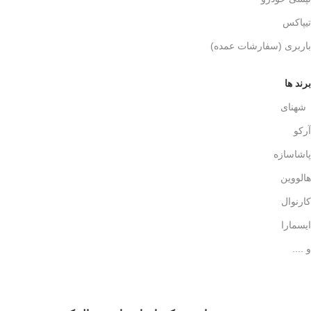
تیپاکس
باربری (سفارشات عمده)
برند ها
شهنای
آرکو
پاشاسازه
هالووین
کارنوال
ایسمارا
و ....