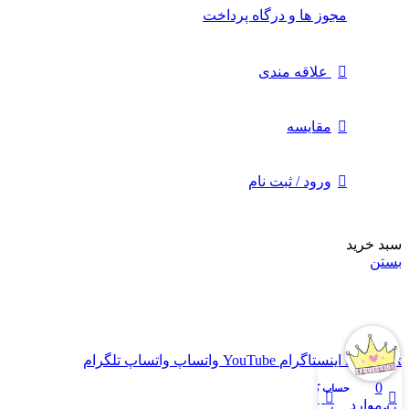
مجوز ها و درگاه پرداخت
علاقه مندی
مقایسه
ورود / ثبت نام
سبد خرید
بستن
قیمت ها در حال به روز رسانی می باشد، برای اطلاع از موجودی
محصول و به روز بودن قیمت ها با شماره 09309682495 تماس
حاصل فرمایید
Facebook
اینستاگرام
YouTube
واتساپ
واتساپ
تلگرام
0
حساب کاربری من
موارد