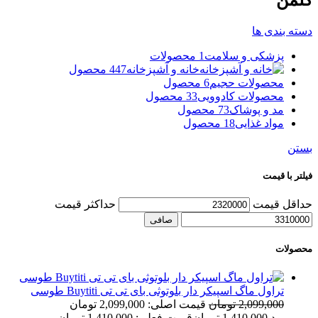
کلمن
دسته بندی ها
پزشکی و سلامت
1 محصولات
خانه و آشپزخانه
447 محصول
محصولات حجیم
6 محصول
محصولات کادوویی
33 محصول
مد و پوشاک
73 محصول
مواد غذایی
18 محصول
بستن
فیلتر با قیمت
حداقل قیمت
حداكثر قيمت
صافی
محصولات
تراول ماگ اسپیکر دار بلوتوثی بای تی تی Buytiti طوسی
2,099,000
تومان
قیمت اصلی: 2,099,000 تومان
بود.
1,410,000
تومان
قیمت فعلی: 1,410,000 تومان.