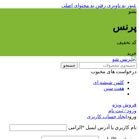
عبور به ناوبری
رفتن به محتوای اصلی
بشو
پرنس
کد تخفیف
خرید
جستجو
درخواست های محبوب
کلمن شیشه ای
هفت سین
فروش ویژه
ورود / ثبت نام
ورود
ایجاد حساب کاربری
نام کاربری یا آدرس ایمیل
*
الزامی
رمز عبور
*
الزامی