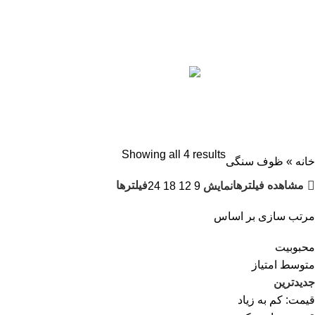
ظوف سنگی
دسته بندی ها
پزشکی و سلامت
1 محصولات
خانه و آشپزخانه
447 محصول
محصولات حجیم
6 محصول
محصولات کادوویی
33 محصول
مد و پوشاک
73 محصول
مواد غذایی
18 محصول
Showing all 4 results
خانه
»
ظوف سنگی
مشاهده فیلترها
فیلترها
نمایش
9
12
18
24
مرتب سازی بر اساس
محبوبیت
متوسط امتیاز
جدیدترین
قیمت: کم به زیاد