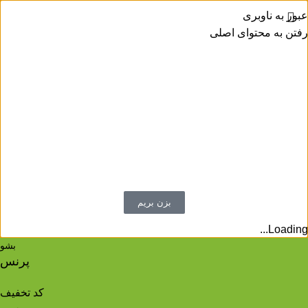
عبور به ناوبری
رفتن به محتوای اصلی
اینستاگرام پرنس شو
معرفی محصولات
کد تخفیف محصولات و تخفیفات روزانه
پیگیری سفارشات ثبت شده
بسته بندی سفارشات و ...
بزن بریم
Loading...
بشو
پرنس
کد تخفیف