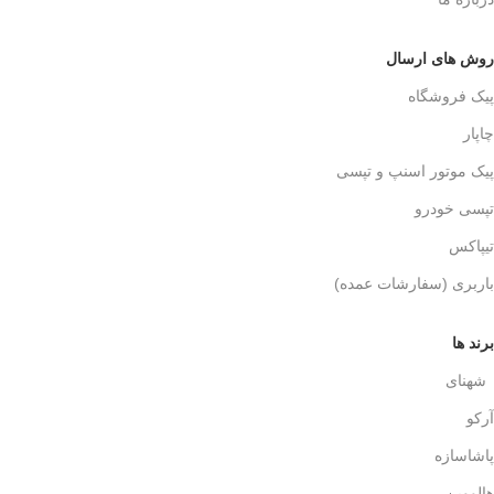
روش های ارسال
پیک فروشگاه
چاپار
پیک موتور اسنپ و تپسی
تپسی خودرو
تیپاکس
باربری (سفارشات عمده)
برند ها
شهنای
آرکو
پاشاسازه
هالووین