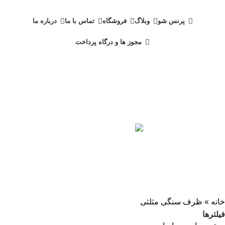
دسته بندی محصولات
پرنس شو
وبلاگ
فروشگاه
تماس با ما
درباره ما
مجوز ها و درگاه پرداخت
ظرف سنگی مثلثی
دسته بندی ها
پزشکی و سلامت
1 محصولات
خانه و آشپزخانه
447 محصول
محصولات حجیم
6 محصول
محصولات کادوویی
33 محصول
مد و پوشاک
73 محصول
مواد غذایی
18 محصول
خانه
»
ظرف سنگی مثلثی
فیلترها