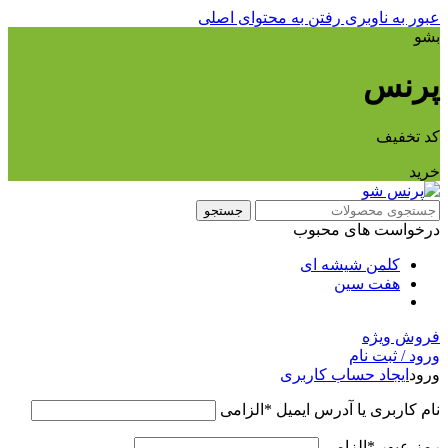
عبور به ناوبری
رفتن به محتوای اصلی
بشو
پرنس
کد تخفیف
خرید
جستجو
درخواست های محبوب
کلمن شیشه ای
هفت سین
فروش ویژه
ورود / ثبت نام
ورود
ایجاد حساب کاربری
نام کاربری یا آدرس ایمیل
*
الزامی
رمز عبور
*
الزامی