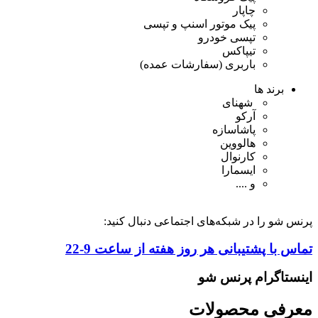
چاپار
پیک موتور اسنپ و تپسی
تپسی خودرو
تیپاکس
باربری (سفارشات عمده)
برند ها
شهنای
آرکو
پاشاسازه
هالووین
کارنوال
ایسمارا
و ....
پرنس شو را در شبکه‌های اجتماعی دنبال کنید:
تماس با پشتیبانی هر روز هفته از ساعت 9-22
اینستاگرام پرنس شو
معرفی محصولات