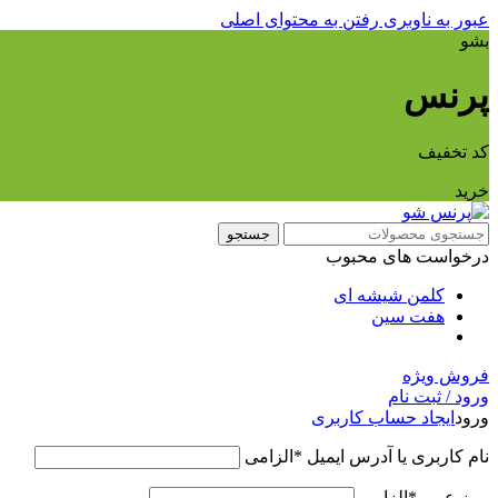
عبور به ناوبری
رفتن به محتوای اصلی
بشو
پرنس
کد تخفیف
خرید
جستجو
درخواست های محبوب
کلمن شیشه ای
هفت سین
فروش ویژه
ورود / ثبت نام
ورود
ایجاد حساب کاربری
نام کاربری یا آدرس ایمیل
*
الزامی
رمز عبور
*
الزامی