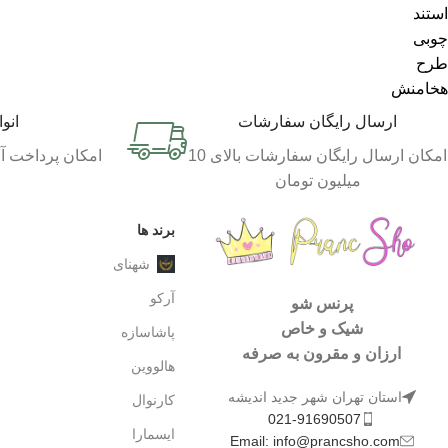
ارسال رایگان سفارشات
انو
امکان ارسال رایگان سفارشات بالای 10
امکان پرداخت آن
میلیون تومان
برند ها
شهنای
آرکو
پرنس شو
شیک و خاص
پاشاسازه
ارزان و مقرون به صرفه
هالووین
استان تهران شهر جدید اندیشه
کارنوال
021-91690507
ایسمارا
Email: info@prancsho.com