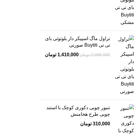
تراول ماگ اسپیکر دار بلوتوثی بای
تی تی Buytiti صورتی
1,410,000
تومان
2,099,000
تومان
تنبور چوبی دکوری کوچک با استند
چوبی طرح هخامنش
310,000
تومان