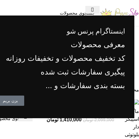
قیمت ها در حال به روز رسانی می باشد، برای اطلاع از موجودی محصول و به روز بودن قیمت
اینستاگرام پرنس شو
دسته بندی محصولات
پرنس شو
وبلاگ
معرفی محصولات
کد تخفیف محصولات و تخفیفات روزانه
پیگیری سفارشات ثبت شده
پزشکی و سلامت
1 محصولات
بسته بندی سفارشات و ...
محصولات
خانه
»
زیر فلزی
بزن بریم
تراول ماگ اسپیکر دار بلوتوثی بای
هیچ محصولی یاف
تی تی Buytiti طوسی
1,410,000
تومان
2,099,000
تومان