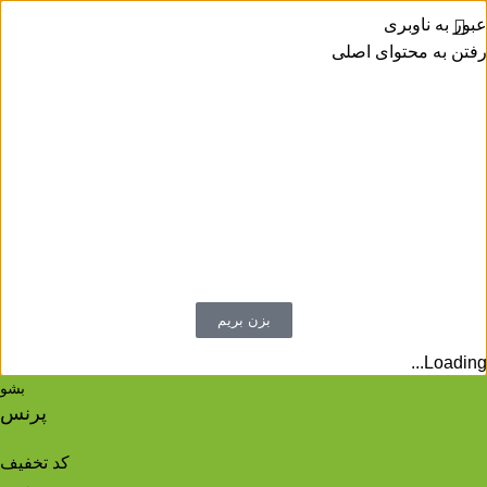
عبور به ناوبری
رفتن به محتوای اصلی
اینستاگرام پرنس شو
معرفی محصولات
کد تخفیف محصولات و تخفیفات روزانه
پیگیری سفارشات ثبت شده
بسته بندی سفارشات و ...
بزن بریم
Loading...
بشو
پرنس
کد تخفیف