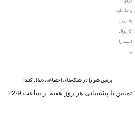
آرکو
پاشاسازه
هالووین
کارنوال
ایسمارا
و ....
پرنس شو را در شبکه‌های اجتماعی دنبال کنید:
تماس با پشتیبانی هر روز هفته از ساعت 9-22
قیمت ها در حال به روز رسانی می باشد، برای اطلاع از موجودی
محصول و به روز بودن قیمت ها با شماره 09309682495 تماس
حاصل فرمایید