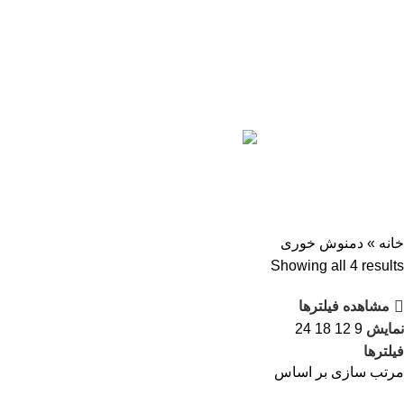
دمنوش خوری
دسته بندی ها
پزشکی و سلامت
1 محصولات
خانه و آشپزخانه
447 محصول
محصولات حجیم
6 محصول
محصولات کادوویی
33 محصول
مد و پوشاک
73 محصول
مواد غذایی
18 محصول
خانه
»
دمنوش خوری
Showing all 4 results
مشاهده فیلترها
نمایش
9
12
18
24
فیلترها
مرتب سازی بر اساس