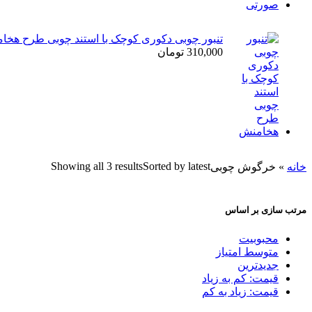
تنبور چوبی دکوری کوچک با استند چوبی طرح هخا
310,000
تومان
Showing all 3 results
Sorted by latest
خانه
»
خرگوش چوبی
مرتب سازی بر اساس
محبوبیت
متوسط امتیاز
جدیدترین
قیمت: کم به زیاد
قیمت: زیاد به کم