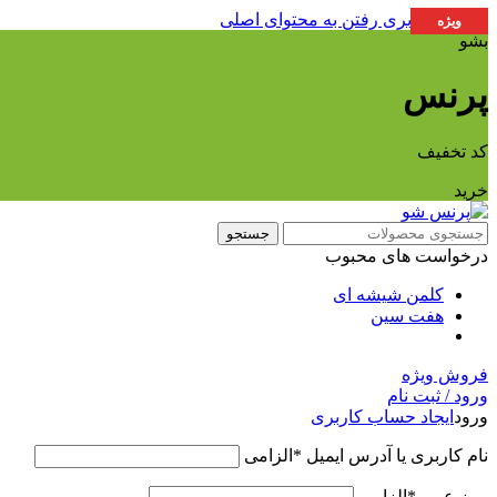
عبور به ناوبری
رفتن به محتوای اصلی
ویژه
بشو
پرنس
کد تخفیف
خرید
جستجو
درخواست های محبوب
کلمن شیشه ای
هفت سین
فروش ویژه
ورود / ثبت نام
ورود
ایجاد حساب کاربری
نام کاربری یا آدرس ایمیل
*
الزامی
رمز عبور
*
الزامی