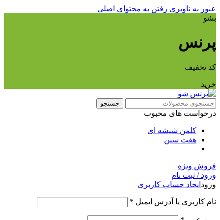
عبور به ناوبری
رفتن به محتوای اصلی
قیمت ها در حال به روز رسانی می باشد، برای اطلاع از موجودی
بشو
محصول و به روز بودن قیمت ها با شماره 09309682495 تماس
حاصل فرمایید
پرنس
کد تخفیف
خرید
جستجو
درخواست های محبوب
کلمن شیشه ای
هفت سین
فروش ویژه
ورود / ثبت نام
ورود
ایجاد حساب کاربری
الزامی
نام کاربری یا آدرس ایمیل
*
الزامی
رمز عبور
*