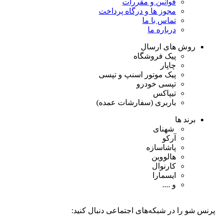
قوانین و مقررات
مجوز ها و درگاه پرداخت
تماس با ما
درباره ما
روش های ارسال
پیک فروشگاه
چاپار
پیک موتور اسنپ و تپسی
تپسی خودرو
تیپاکس
باربری (سفارشات عمده)
برند ها
شهنای
آرکو
پاشاسازه
هالووین
کارنوال
ایسمارا
و ....
پرنس شو را در شبکه‌های اجتماعی دنبال کنید: