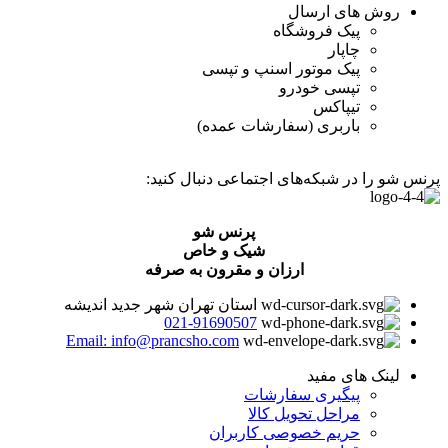
روش های ارسال
پیک فروشگاه
چاپار
پیک موتور اسنپ و تپسی
تپسی خودرو
تیپاکس
باربری (سفارشات عمده)
پرنس شو را در شبکه‌های اجتماعی دنبال کنید:
پرنس شو
شیک و خاص
ارزان و مقرون به صرفه
استان تهران شهر جدید اندیشه
021-91690507
Email: info@prancsho.com
لینک های مفید
پیگیری سفارشات
مراحل تحویل کالا
حریم خصوصی کاربران